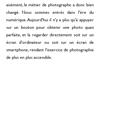
aisément, le métier de photographe a donc bien
changé. Nous sommes entrés dans l’ère du
numérique. Aujourd’hui il n’y a plus qu’à appuyer
sur un bouton pour obtenir une photo quasi
parfaite, et la regarder directement soit sur un
écran d’ordinateur ou soit sur un écran de
smartphone, rendant l’exercice de photographie
de plus en plus accessible.
Nous aborderons la démocratisation de la
photographie sous l’ère du numérique
prochainement, n’hésitez pas à nous suivre pour
ne pas rater nos prochains articles.
Revenir aux actualités
Nous contacter
Consulter aussi