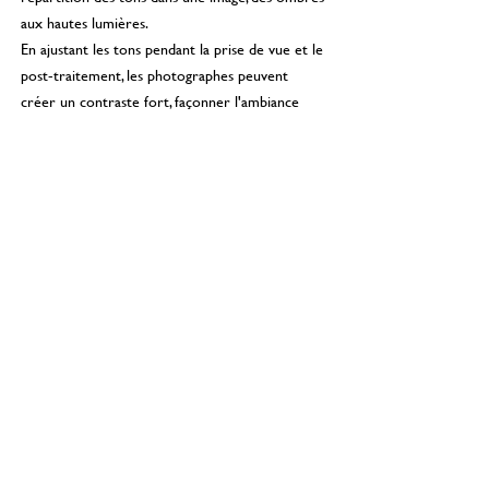
aux hautes lumières.
En ajustant les tons pendant la prise de vue et le
post-traitement, les photographes peuvent
créer un contraste fort, façonner l'ambiance
d'une image et mettre en valeur les détails. Cela
permet d’éviter la surexposition ou la sous-
exposition, garantissant ainsi une exposition
optimale. La manipulation créative des tons
s'étend également à la conversion d'images
couleur en noir et blanc, où des ajustements
subtils peuvent produire des compositions
visuellement puissantes.
Notre prochain article sera une plongée
immersive dans l'art du
trompe-l'œil en
photographie
. Nous examinerons des exemples
concrets de photographies où le trompe-l'œil a
été habilement utilisé pour défier nos attentes
et créer des images qui demandent une seconde